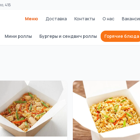
о, 41Б
Меню
Доставка
Контакты
О нас
Ваканси
Мини роллы
Бургеры и сендвич роллы
Горячие блюда