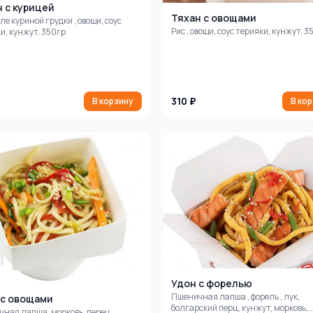
 с курицей
Тяхан с овощами
иле куриной грудки , овощи, соус
Рис , овощи, соус терияки, кунжут. 3
и, кунжут. 350гр
310 ₽
В корзину
В ко
Удон с форелью
Пшеничная лапша , форель , лук,
 с овощами
болгарский перц, кунжут, морковь,
ная лапша, морковь, перец