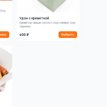
50гр
Удон с креветкой
Креветка, овощи, кунжут, соус соевый, соус
терияки.
400 ₽
рзину
Выбрать