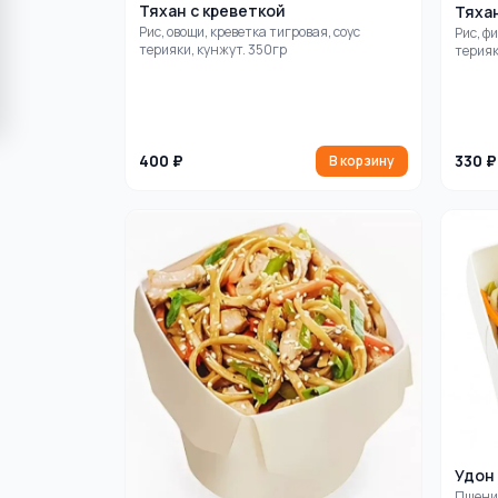
Тяхан с креветкой
Тяхан
Рис, овощи, креветка тигровая, соус
Рис, ф
терияки, кунжут. 350гр
терияк
400 ₽
330 ₽
В корзину
Удон
Пшенич