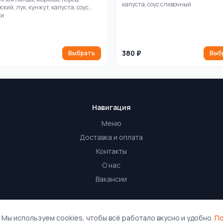
капуста, соус сливочный
ский, лук, кунжут, капуста, соус
ки
380 ₽
Выбрать
Выб
Навигация
Меню
Доставка и оплата
Контакты
О нас
Вакансии
вить приложение
©
ы. Мы используем cookies, чтобы всё работало вкусно и удобно.
П