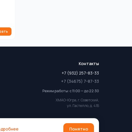
рать
Контакты
+7 (932) 257-83-33
+7 (34675) 7-87-33
Режим работы: с 11:00 — до 22:30
ХМАО-Югра, г. Советский,
ул. Гастелло, д. 41Б
 2026 PizzaKing. Все права защищены. Разработка:
Алексей
одробнее
Понятно