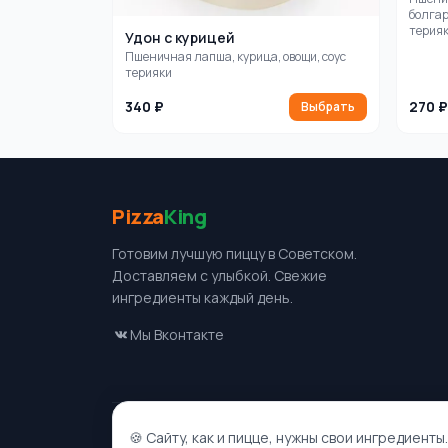
болгар
терия
Удон с курицей
Пшеничная лапша, курица, овощи, соус
терияки
340 ₽
270 ₽
Выбрать
Pizza
King
Готовим лучшую пиццу в Советском.
Доставляем с улыбкой. Свежие
ингредиенты каждый день.
Мы Вконтакте
Публичная оферта
Политика конфиденциальности
Устано
🍪 Сайту, как и пицце, нужны свои ингредиент